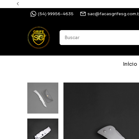
(54) 99956-4635
sac@facasgrifesg.com.
Início