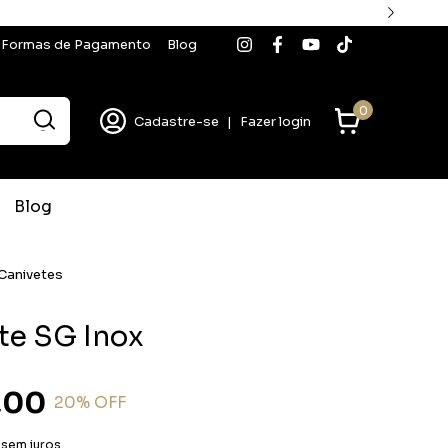
Formas de Pagamento
Blog
0
Cadastre-se
|
Fazer login
Blog
 Canivetes
te SG Inox
,00
20
% OFF
sem juros