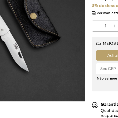
3% de desc
Ver mais det
MEIOS 
Adic
Não sei meu
Garantia
Qualidad
responsa