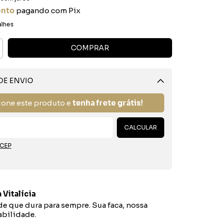
onto
pagando com Pix
alhes
DE ENVIO
Alterar CEP
ione este produto e
tenha frete grátis!
CALCULAR
 CEP
 Vitalícia
e que dura para sempre. Sua faca, nossa
bilidade.