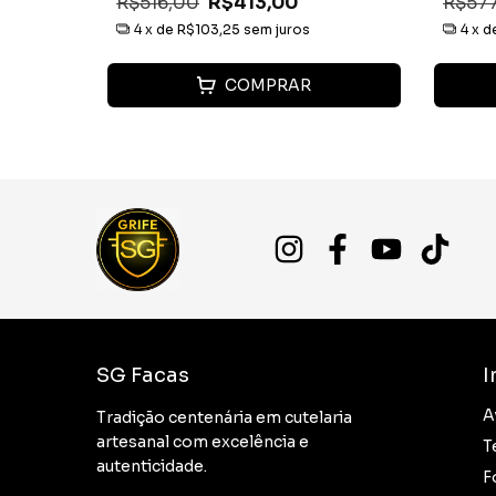
R$516,00
R$413,00
R$57
4
x de
R$103,25
sem juros
4
x d
COMPRAR
SG Facas
I
A
Tradição centenária em cutelaria
artesanal com excelência e
T
autenticidade.
F