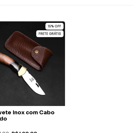
15
%
OFF
FRETE GRÁTIS
vete Inox com Cabo
ido