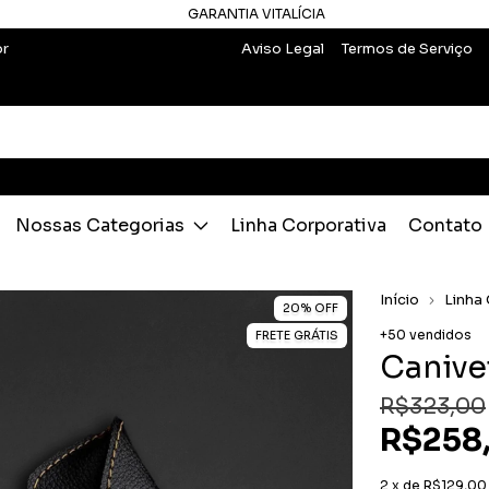
GARANTIA VITALÍCIA
br
Aviso Legal
Termos de Serviço
Nossas Categorias
Linha Corporativa
Contato
Início
Linha
20
%
OFF
+50 vendidos
FRETE GRÁTIS
Canive
R$323,00
R$258
2
x de
R$129,00