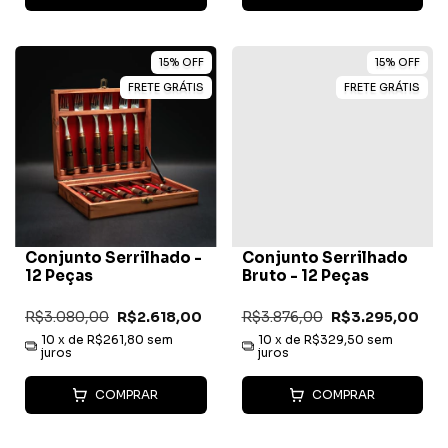
15
%
OFF
15
%
OFF
FRETE GRÁTIS
FRETE GRÁTIS
Conjunto Serrilhado -
Conjunto Serrilhado
12 Peças
Bruto - 12 Peças
R$3.080,00
R$2.618,00
R$3.876,00
R$3.295,00
10
x de
R$261,80
sem
10
x de
R$329,50
sem
juros
juros
COMPRAR
COMPRAR