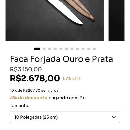
Faca Forjada Ouro e Prata
R$3.150,00
R$2.678,00
15
% OFF
10
x de
R$267,80
sem juros
3% de desconto
pagando com Pix
Tamanho