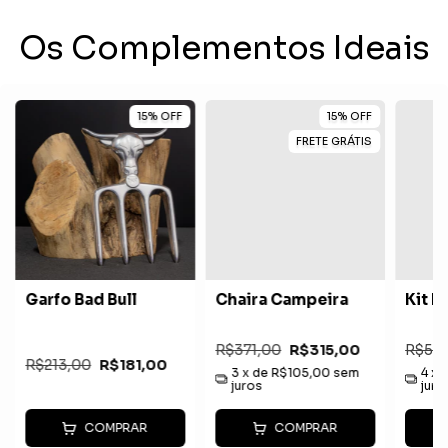
Os Complementos Ideais
15
%
OFF
15
%
OFF
FRETE GRÁTIS
Garfo Bad Bull
Chaira Campeira
Kit P
R$371,00
R$315,00
R$52
R$213,00
R$181,00
3
x de
R$105,00
sem
4
x 
juros
juro
COMPRAR
COMPRAR