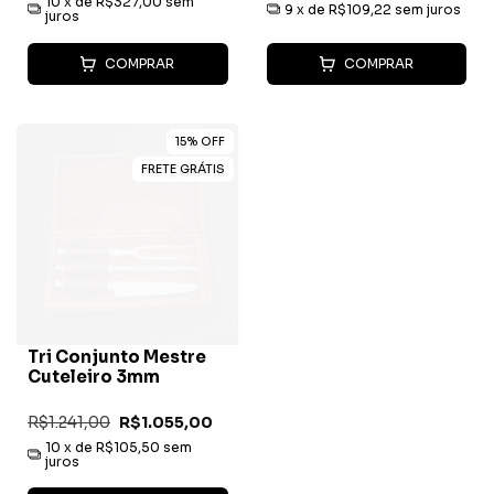
10
x de
R$327,00
sem
9
x de
R$109,22
sem juros
juros
COMPRAR
COMPRAR
15
%
OFF
FRETE GRÁTIS
Tri Conjunto Mestre
Cuteleiro 3mm
R$1.241,00
R$1.055,00
10
x de
R$105,50
sem
juros