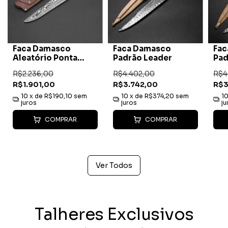
Faca Damasco
Faca Damasco
Fac
Padrão Leader
Padrão Turco
Pad
R$4.402,00
R$4.416,00
R$5
R$3.742,00
R$3.754,00
R$4
10
x de
R$374,20
sem
10
x de
R$375,40
sem
1
juros
juros
ju
COMPRAR
COMPRAR
Ver Todos
Talheres Exclusivos