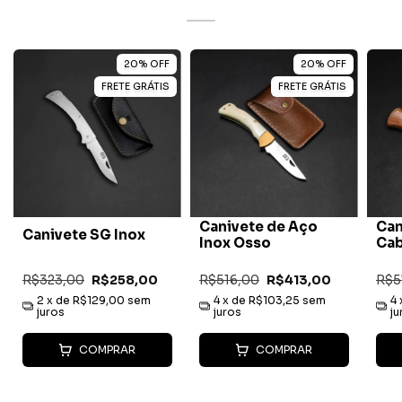
20
%
OFF
20
%
OFF
FRETE GRÁTIS
FRETE GRÁTIS
Canivete de Aço
Can
Canivete SG Inox
Inox Osso
Cab
R$323,00
R$258,00
R$516,00
R$413,00
R$5
2
x de
R$129,00
sem
4
x de
R$103,25
sem
4
juros
juros
ju
COMPRAR
COMPRAR