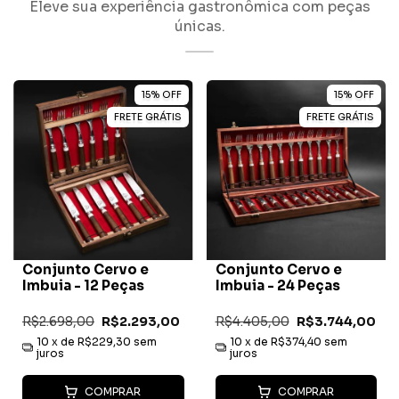
Eleve sua experiência gastronômica com peças
únicas.
15
%
OFF
15
%
OFF
FRETE GRÁTIS
FRETE GRÁTIS
Conjunto Cervo e
Conjunto Cervo e
Imbuia - 12 Peças
Imbuia - 24 Peças
R$2.698,00
R$2.293,00
R$4.405,00
R$3.744,00
10
x de
R$229,30
sem
10
x de
R$374,40
sem
juros
juros
COMPRAR
COMPRAR