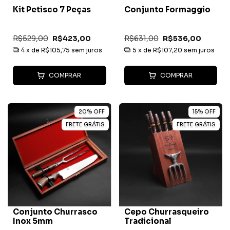
Kit Petisco 7 Peças
Conjunto Formaggio
R$529,00
R$423,00
R$631,00
R$536,00
4
x de
R$105,75
sem juros
5
x de
R$107,20
sem juros
COMPRAR
COMPRAR
20
%
OFF
15
%
OFF
FRETE GRÁTIS
FRETE GRÁTIS
Conjunto Churrasco
Cepo Churrasqueiro
Inox 5mm
Tradicional