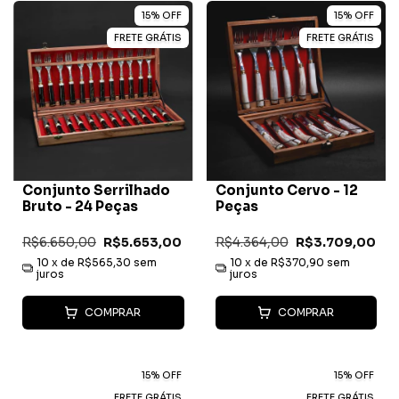
15
%
OFF
15
%
OFF
FRETE GRÁTIS
FRETE GRÁTIS
Conjunto Serrilhado
Conjunto Cervo - 12
Bruto - 24 Peças
Peças
R$6.650,00
R$5.653,00
R$4.364,00
R$3.709,00
10
x de
R$565,30
sem
10
x de
R$370,90
sem
juros
juros
COMPRAR
COMPRAR
15
%
OFF
15
%
OFF
FRETE GRÁTIS
FRETE GRÁTIS