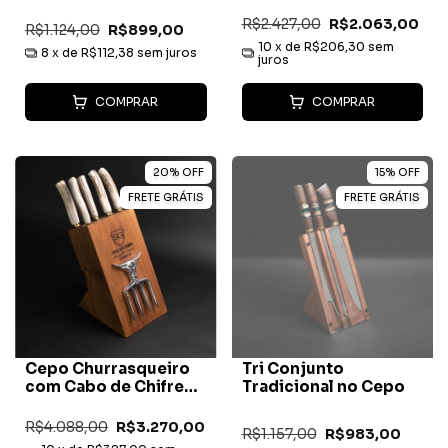
R$2.427,00
R$2.063,00
R$1.124,00
R$899,00
10
x de
R$206,30
sem
8
x de
R$112,38
sem juros
juros
COMPRAR
COMPRAR
20
%
OFF
15
%
OFF
FRETE GRÁTIS
FRETE GRÁTIS
Cepo Churrasqueiro
Tri Conjunto
com Cabo de Chifre
Tradicional no Cepo
de Cervo
R$4.088,00
R$3.270,00
R$1.157,00
R$983,00