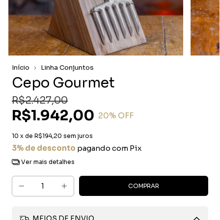
Início
Linha Conjuntos
Cepo Gourmet
R$2.427,00
R$1.942,00
20
% OFF
10
x de
R$194,20
sem juros
3% de desconto
pagando com Pix
Ver mais detalhes
MEIOS DE ENVIO