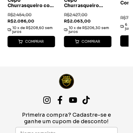
Cepo
Cepo
Conj
Churrasqueiro com
Churrasqueiro
Cabo em Resina e
Tradicional
R$2.454,00
R$2.427,00
Chifre de Cervo
R$710
R$2.086,00
R$2.063,00
6
x 
10
x de
R$208,60
sem
10
x de
R$206,30
sem
juro
juros
juros
COMPRAR
COMPRAR
Primeira compra? Cadastre-se e
ganhe um cupom de desconto!