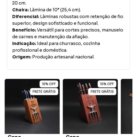
20 cm.
Chaira:
Lâmina de 10” (25,4 cm).
Diferencial:
Lâminas robustas com retenção de fio
superior, design sofisticado e funcional.
Benefício:
Versátil para cortes precisos, manuseio
de carnes e manutenção da afiação.
Indicação:
Ideal para churrasco, cozinha
profissional e doméstica.
Origem:
Produção artesanal nacional.
15
%
OFF
15
%
OFF
FRETE GRÁTIS
FRETE GRÁTIS