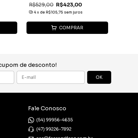
R$529,00
R$423,00
R$1.12
4
x de
R$105,75
sem juros
8
x de
COMPRAR
 cupom de desconto!
Fale Conosco
(54) 99956-4635
(47) 99226-7892