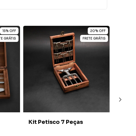
15
%
OFF
20
%
OFF
TE GRÁTIS
FRETE GRÁTIS
Conju
Kit Petisco 7 Peças
5mm