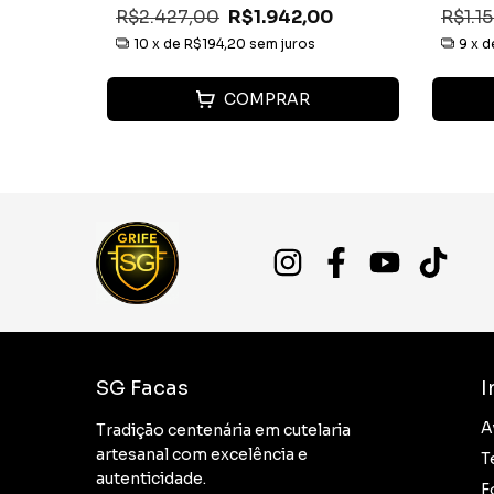
00
R$2.427,00
R$1.942,00
R$1.1
10
x de
R$194,20
sem juros
9
x 
COMPRAR
SG Facas
I
A
Tradição centenária em cutelaria
artesanal com excelência e
T
autenticidade.
F