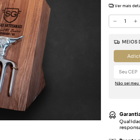
Ver mais det
MEIOS 
Adic
Não sei meu
Garantia
Qualidad
responsa