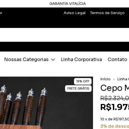
GARANTIA VITALÍCIA
br
Aviso Legal
Termos de Serviço
Nossas Categorias
Linha Corporativa
Contato
Início
Linha
15
%
OFF
Cepo M
FRETE GRÁTIS
R$2.324,
R$1.97
10
x de
R$197,5
3% de desc