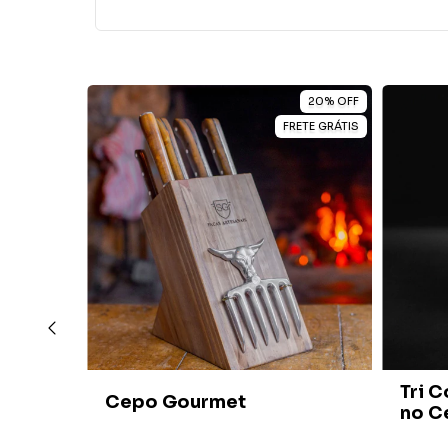
15
%
OFF
20
%
OFF
RETE GRÁTIS
FRETE GRÁTIS
o com
Tri C
Cepo Gourmet
hifre
no C