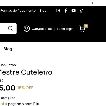
Formas de Pagamento
Blog
0
Cadastre-se
|
Fazer login
Blog
 Conjuntos
estre Cuteleiro
00
5,00
15
% OFF
0
sem juros
onto
pagando com Pix