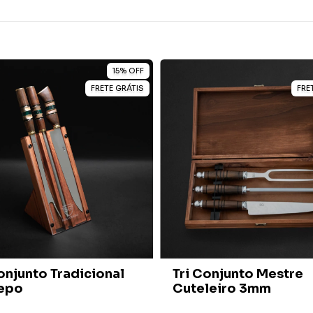
15
%
OFF
FRETE GRÁTIS
FRE
onjunto Tradicional
Tri Conjunto Mestre
epo
Cuteleiro 3mm