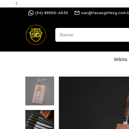
(54) 99956-4635
sac@facasgrifesg.com.
Início