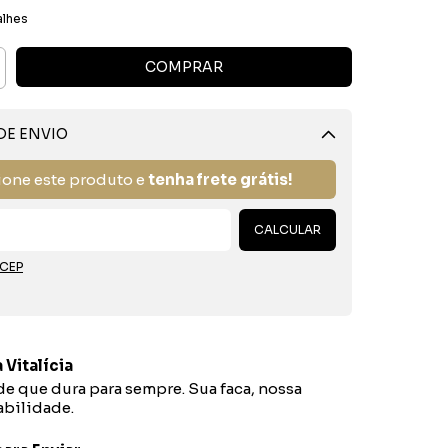
alhes
DE ENVIO
Alterar CEP
ione este produto e
tenha frete grátis!
CALCULAR
 CEP
 Vitalícia
e que dura para sempre. Sua faca, nossa
bilidade.