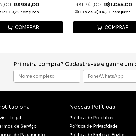
57,00
R$983,00
R$1.241,00
R$1.055,00
de
R$109,22
sem juros
10
x de
R$105,50
sem juros
COMPRAR
COMPRAR
Primeira compra? Cadastre-se e ganhe um
nstitucional
Nossas Políticas
viso Legal
Política de Produtos
ermos de Serviço
Política de Privacidade
ormas de Pagamento
Política de Fretes e Envios