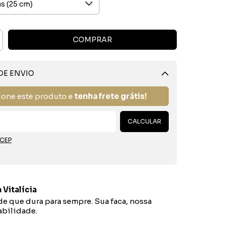
DE ENVIO
Alterar CEP
ione este produto e
tenha frete grátis!
CALCULAR
 CEP
 Vitalícia
e que dura para sempre. Sua faca, nossa
bilidade.