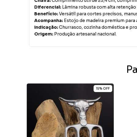
Chaira:
Comprimento útil de 25,4 cm, comprim
Diferencial:
Lâmina robusta com alta retenção de
Benefício:
Versátil para cortes precisos, manu
Acompanha:
Estojo de madeira premium para 
Indicação:
Churrasco, cozinha doméstica e prof
Origem:
Produção artesanal nacional.
P
15
%
OFF