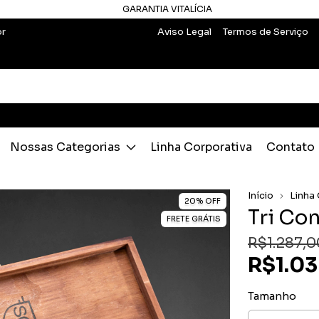
GARANTIA VITALÍCIA
br
Aviso Legal
Termos de Serviço
Nossas Categorias
Linha Corporativa
Contato
Início
Linha
20
%
OFF
Tri Co
FRETE GRÁTIS
R$1.287,0
R$1.0
Tamanho