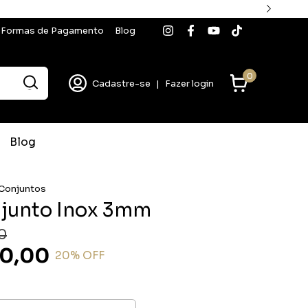
Formas de Pagamento
Blog
0
Cadastre-se
|
Fazer login
Blog
 Conjuntos
njunto Inox 3mm
0
30,00
20
% OFF