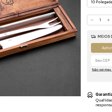
MEIOS 
Adic
Não sei meu
Garantia
Qualidad
responsa