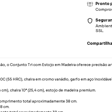
Pronto p
Comprou,
Segura
Ambiente
SSL.
Compartilha
ão, o Conjunto Tri com Estojo em Madeira oferece precisão art
20C (55 HRC), chaira em cromo vanádio, garfo em aço inoxidá
,4 cm), chaira 10” (25,4 cm), estojo de madeira premium.
comprimento total aproximadamente 38 cm.
8 cm.