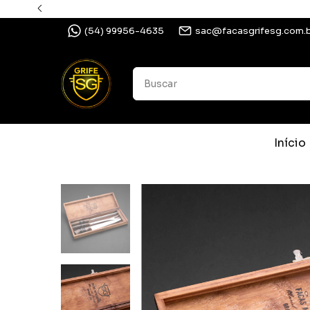
(54) 99956-4635
sac@facasgrifesg.com.
Início